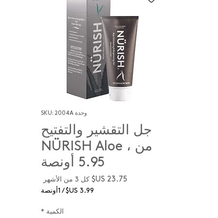
وحدة SKU: 2004A
جل التقشير والتفتيح
من NÜRISH Aloe ،
5.95 أونصة
كل 3 من الأشهر
السعر
/
1أونصة
‏3.99 US$
لكل
الكمية
*